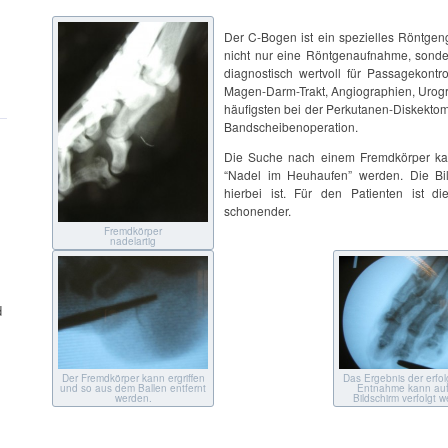
Der C-Bogen ist ein spezielles Röntgen
nicht nur eine Röntgenaufnahme, sonder
diagnostisch wertvoll für Passagekontr
Magen-Darm-Trakt, Angiographien, Urog
häufigsten bei der Perkutanen-Diskektom
Bandscheibenoperation.
Die Suche nach einem Fremdkörper kan
“Nadel im Heuhaufen” werden. Die Bil
hierbei ist. Für den Patienten ist 
schonender.
Fremdkörper
nadelartig
d
Das Ergebnis der erfol
Der Fremdkörper kann ergriffen
Entnahme kann au
und so aus dem Ballen entfernt
Bildschirm verfolgt 
werden.