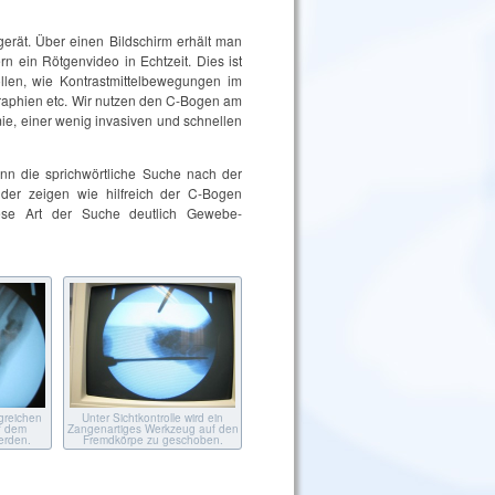
gerät. Über einen Bildschirm erhält man
n ein Rötgenvideo in Echtzeit. Dies ist
ollen, wie Kontrastmittelbewegungen im
raphien etc. Wir nutzen den C-Bogen am
ie, einer wenig invasiven und schnellen
n die sprichwörtliche Suche nach der
der zeigen wie hilfreich der C-Bogen
diese Art der Suche deutlich Gewebe-
greichen
Unter Sichtkontrolle wird ein
f dem
Zangenartiges Werkzeug auf den
werden.
Fremdkörpe zu geschoben.