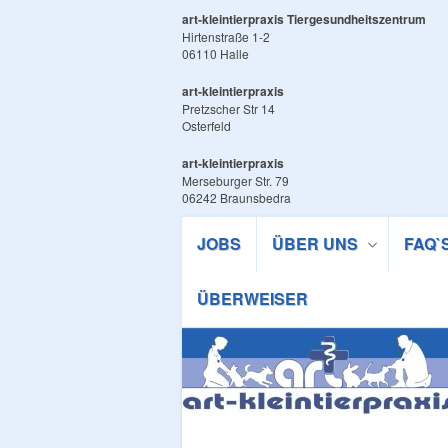
art-kleintierpraxis Tiergesundheitszentrum
Hirtenstraße 1-2
06110 Halle
art-kleintierpraxis
Pretzscher Str 14
Osterfeld
art-kleintierpraxis
Merseburger Str. 79
06242 Braunsbedra
JOBS
ÜBER UNS
FAQ`
ÜBERWEISER