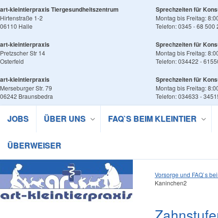
art-kleintierpraxis Tiergesundheitszentrum
Sprechzeiten für Kons
Hirtenstraße 1-2
Montag bis Freitag: 8:0
06110 Halle
Telefon: 0345 - 68 500
art-kleintierpraxis
Sprechzeiten für Kons
Pretzscher Str 14
Montag bis Freitag: 8:0
Osterfeld
Telefon: 034422 - 6155
art-kleintierpraxis
Sprechzeiten für Kons
Merseburger Str. 79
Montag bis Freitag: 8:0
06242 Braunsbedra
Telefon: 034633 - 345
JOBS
ÜBER UNS
FAQ`S BEIM KLEINTIER
ÜBERWEISER
Vorsorge und FAQ`s bei
Kaninchen2
Zahnstufe