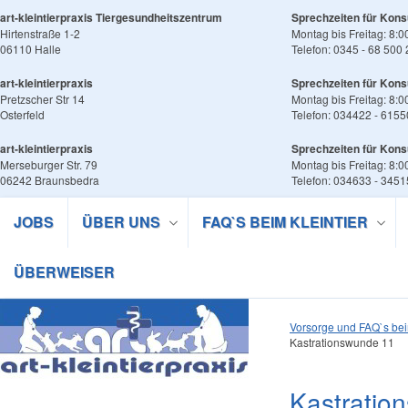
art-kleintierpraxis Tiergesundheitszentrum
Sprechzeiten für Kons
Hirtenstraße 1-2
Montag bis Freitag: 8:0
06110 Halle
Telefon: 0345 - 68 500
art-kleintierpraxis
Sprechzeiten für Kons
Pretzscher Str 14
Montag bis Freitag: 8:0
Osterfeld
Telefon: 034422 - 6155
art-kleintierpraxis
Sprechzeiten für Kons
Merseburger Str. 79
Montag bis Freitag: 8:0
06242 Braunsbedra
Telefon: 034633 - 345
JOBS
ÜBER UNS
FAQ`S BEIM KLEINTIER
ÜBERWEISER
Vorsorge und FAQ`s bei
Kastrationswunde 11
Kastratio