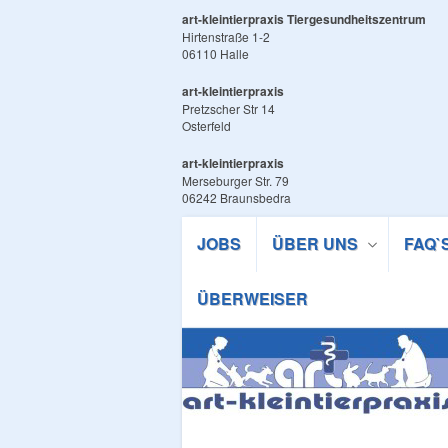
art-kleintierpraxis Tiergesundheitszentrum
Hirtenstraße 1-2
06110 Halle
art-kleintierpraxis
Pretzscher Str 14
Osterfeld
art-kleintierpraxis
Merseburger Str. 79
06242 Braunsbedra
JOBS
ÜBER UNS
FAQ`
ÜBERWEISER