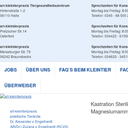
art-kleintierpraxis Tiergesundheitszentrum
Sprechzeiten für Kons
Hirtenstraße 1-2
Montag bis Freitag: 8:0
06110 Halle
Telefon: 0345 - 68 500
art-kleintierpraxis
Sprechzeiten für Kons
Pretzscher Str 14
Montag bis Freitag: 8:0
Osterfeld
Telefon: 034422 - 6155
art-kleintierpraxis
Sprechzeiten für Kons
Merseburger Str. 79
Montag bis Freitag: 8:0
06242 Braunsbedra
Telefon: 034633 - 345
JOBS
ÜBER UNS
FAQ`S BEIM KLEINTIER
FA
ÜBERWEISER
Kastration Steri
Magnesiumamm
art-kleintierpraxis
praktische Tierärzte
Dr. Alexander v. Engelhardt
(MVDr.) Zuzana v. Engelhardt (RCVS)