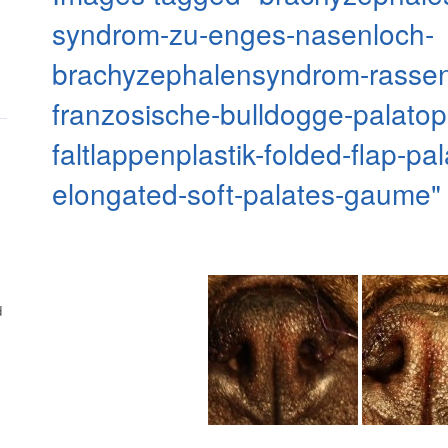
syndrom-zu-enges-nasenloch-
brachyzephalensyndrom-rasse
franzosische-bulldogge-palatopla
faltlappenplastik-folded-flap-pal
elongated-soft-palates-gaume"
d