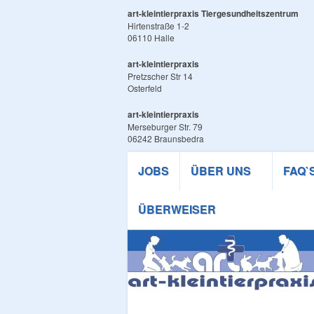
art-kleintierpraxis Tiergesundheitszentrum
Hirtenstraße 1-2
06110 Halle
art-kleintierpraxis
Pretzscher Str 14
Osterfeld
art-kleintierpraxis
Merseburger Str. 79
06242 Braunsbedra
JOBS
ÜBER UNS
FAQ`
ÜBERWEISER