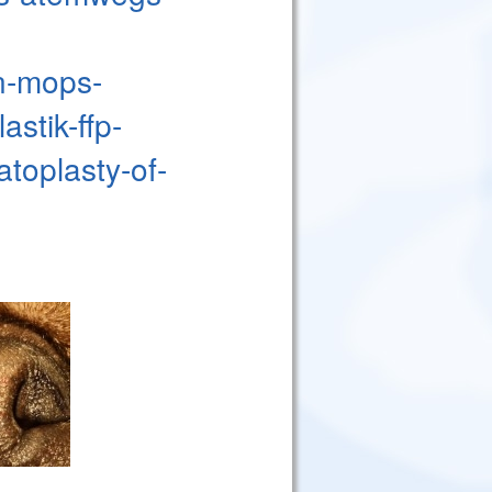
n-mops-
stik-ffp-
atoplasty-of-