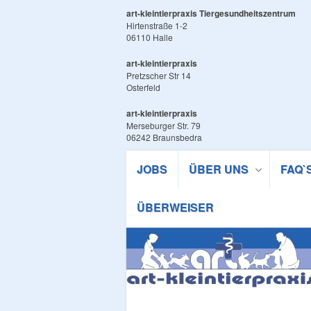
art-kleintierpraxis Tiergesundheitszentrum
Hirtenstraße 1-2
06110 Halle
art-kleintierpraxis
Pretzscher Str 14
Osterfeld
art-kleintierpraxis
Merseburger Str. 79
06242 Braunsbedra
JOBS
ÜBER UNS
FAQ`
ÜBERWEISER