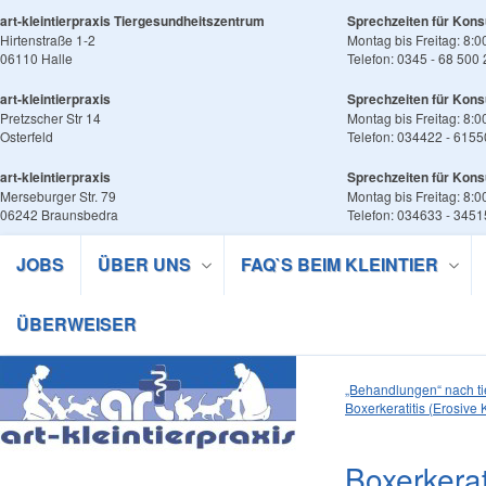
art-kleintierpraxis Tiergesundheitszentrum
Sprechzeiten für Kons
Hirtenstraße 1-2
Montag bis Freitag: 8:0
06110 Halle
Telefon: 0345 - 68 500
art-kleintierpraxis
Sprechzeiten für Kons
Pretzscher Str 14
Montag bis Freitag: 8:0
Osterfeld
Telefon: 034422 - 6155
art-kleintierpraxis
Sprechzeiten für Kons
Merseburger Str. 79
Montag bis Freitag: 8:0
06242 Braunsbedra
Telefon: 034633 - 345
JOBS
ÜBER UNS
FAQ`S BEIM KLEINTIER
ÜBERWEISER
„Behandlungen“ nach t
Boxerkeratitis (Erosive K
Boxerkerat