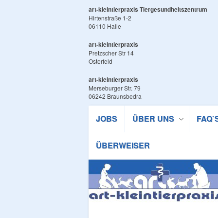
art-kleintierpraxis Tiergesundheitszentrum
Hirtenstraße 1-2
06110 Halle
art-kleintierpraxis
Pretzscher Str 14
Osterfeld
art-kleintierpraxis
Merseburger Str. 79
06242 Braunsbedra
JOBS
ÜBER UNS
FAQ`
ÜBERWEISER