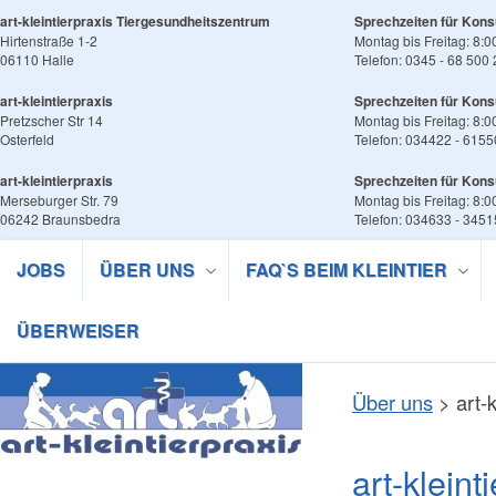
art-kleintierpraxis Tiergesundheitszentrum
Sprechzeiten für Kons
Hirtenstraße 1-2
Montag bis Freitag: 8:0
06110 Halle
Telefon: 0345 - 68 500
art-kleintierpraxis
Sprechzeiten für Kons
Pretzscher Str 14
Montag bis Freitag: 8:0
Osterfeld
Telefon: 034422 - 6155
art-kleintierpraxis
Sprechzeiten für Kons
Merseburger Str. 79
Montag bis Freitag: 8:0
06242 Braunsbedra
Telefon: 034633 - 345
JOBS
ÜBER UNS
FAQ`S BEIM KLEINTIER
ÜBERWEISER
Über uns
>
art-
art-kleint