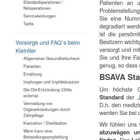
Patienten an u
Standardoperationen /
Notoperationen
Problemstellunge
Serviceleistungen
Sie eine Numm
Tarife
degradiert werd
ist die persöm
Besitzern wichti
Vorsorge und FAQ`s beim
versorgt und mi
Kleintier
Sie und Ihre Fa
Allgemeiner Gesundheitscheck
genug, so dass 
Parasiten
Ernährung
BSAVA Sta
Impfungen und Impfdiskussion
Um höchste Qua
Die Ohr-Entzündung (Otitis
externa)
Standard
der
„
Vermeidung von
D.h. den medizi
Organerkrankungen durch
werden Sie bei 
Zahnpflege
Kastration / Sterilisation
Wir fühlen uns v
Wann kann eine
abzuwägen un
Behandlungsempfehlung
finden
. Das
Lei