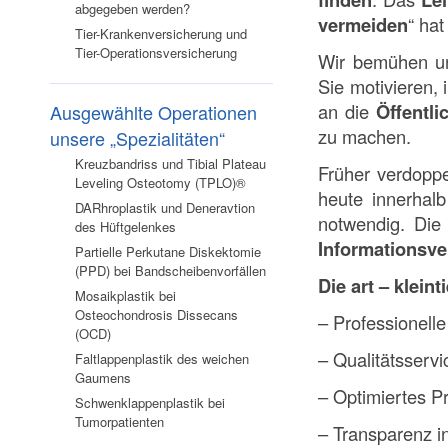
abgegeben werden?
vermeiden
“ hat
Tier-Krankenversicherung und
Tier-Operationsversicherung
Wir bemühen u
Sie motivieren,
an die
Öffentli
Ausgewählte Operationen
zu machen.
unsere „Spezialitäten“
Kreuzbandriss und Tibial Plateau
Früher verdoppe
Leveling Osteotomy (TPLO)®
heute innerhal
DARhroplastik und Deneravtion
notwendig. Die 
des Hüftgelenkes
Informationsve
Partielle Perkutane Diskektomie
(PPD) bei Bandscheibenvorfällen
Die art – kleint
Mosaikplastik bei
Osteochondrosis Dissecans
– Professionelle
(OCD)
– Qualitätsservi
Faltlappenplastik des weichen
Gaumens
– Optimiertes Pr
Schwenklappenplastik bei
Tumorpatienten
– Transparenz i