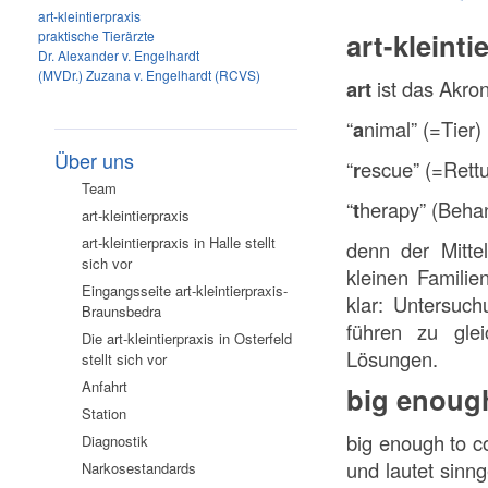
art-kleintierpraxis
art-kleinti
praktische Tierärzte
Dr. Alexander v. Engelhardt
(MVDr.) Zuzana v. Engelhardt (RCVS)
art
ist das Akro
“
a
nimal” (=Tier)
Über uns
“
r
escue” (=Rett
Team
“
t
herapy” (Beha
art-kleintierpraxis
art-kleintierpraxis in Halle stellt
denn der Mittel
sich vor
kleinen Familie
Eingangsseite art-kleintierpraxis-
klar: Untersuc
Braunsbedra
führen zu glei
Die art-kleintierpraxis in Osterfeld
Lösungen.
stellt sich vor
Anfahrt
big enough
Station
big enough to c
Diagnostik
und lautet sinn
Narkosestandards