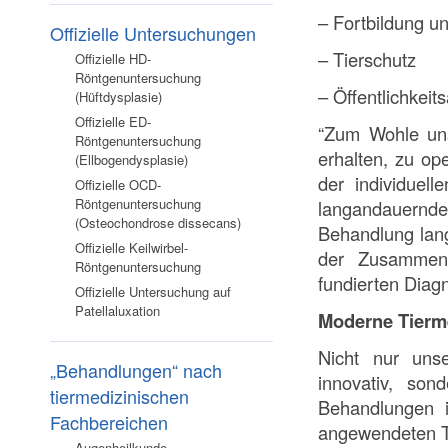
– Fortbildung u
Offizielle Untersuchungen
– Tierschutz
Offizielle HD-
Röntgenuntersuchung
– Öffentlichkeits
(Hüftdysplasie)
Offizielle ED-
“Zum Wohle uns
Röntgenuntersuchung
erhalten, zu ope
(Ellbogendysplasie)
der individuel
Offizielle OCD-
Röntgenuntersuchung
langandauernde
(Osteochondrose dissecans)
Behandlung lang
Offizielle Keilwirbel-
der Zusammena
Röntgenuntersuchung
fundierten Diagn
Offizielle Untersuchung auf
Patellaluxation
Moderne Tierm
Nicht nur uns
„Behandlungen“ nach
innovativ, son
tiermedizinischen
Behandlungen i
Fachbereichen
angewendeten T
Augenheilkunde