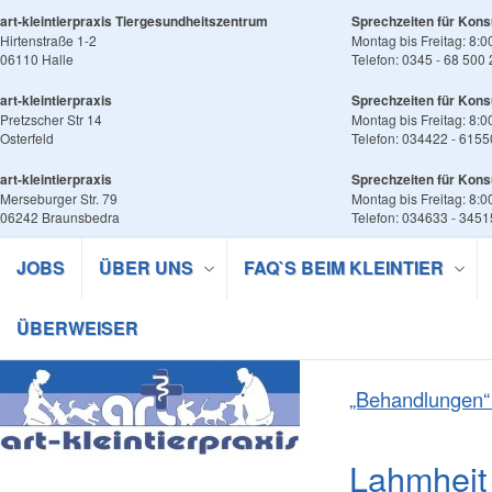
art-kleintierpraxis Tiergesundheitszentrum
Sprechzeiten für Kons
Hirtenstraße 1-2
Montag bis Freitag: 8:0
06110 Halle
Telefon: 0345 - 68 500
art-kleintierpraxis
Sprechzeiten für Kons
Pretzscher Str 14
Montag bis Freitag: 8:0
Osterfeld
Telefon: 034422 - 6155
art-kleintierpraxis
Sprechzeiten für Kons
Merseburger Str. 79
Montag bis Freitag: 8:0
06242 Braunsbedra
Telefon: 034633 - 345
JOBS
ÜBER UNS
FAQ`S BEIM KLEINTIER
ÜBERWEISER
„Behandlungen“ 
Lahmheit