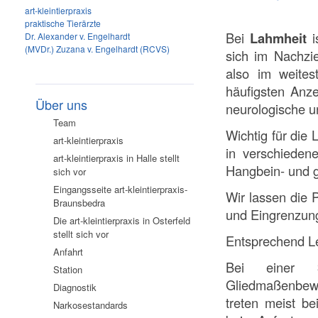
art-kleintierpraxis
praktische Tierärzte
Bei
Lahmheit
i
Dr. Alexander v. Engelhardt
(MVDr.) Zuzana v. Engelhardt (RCVS)
sich im Nachzi
also im weite
häufigsten Anze
Über uns
neurologische u
Team
Wichtig für die 
art-kleintierpraxis
in verschieden
art-kleintierpraxis in Halle stellt
Hangbein- und g
sich vor
Eingangsseite art-kleintierpraxis-
Wir lassen die 
Braunsbedra
und Eingrenzung
Die art-kleintierpraxis in Osterfeld
stellt sich vor
Entsprechend Le
Anfahrt
Bei einer
Station
Gliedmaßenbeweg
Diagnostik
treten meist b
Narkosestandards