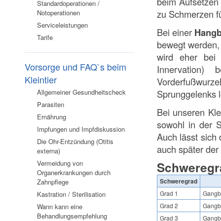
beim Aufsetzen 
Standardoperationen /
zu Schmerzen fü
Notoperationen
Serviceleistungen
Bei einer
Hangb
Tarife
bewegt werden, w
wird eher bei 
Vorsorge und FAQ`s beim
Innervation)
Kleintier
Vorderfußwurz
Allgemeiner Gesundheitscheck
Sprunggelenks lo
Parasiten
Bei unseren Kle
Ernährung
sowohl in der 
Impfungen und Impfdiskussion
Auch lässt sich
Die Ohr-Entzündung (Otitis
auch später der
externa)
Vermeidung von
Schweregr
Organerkrankungen durch
Schweregrad
Zahnpflege
Grad 1
Gangbi
Kastration / Sterilisation
Grad 2
Gangbi
Wann kann eine
Behandlungsempfehlung
Grad 3
Gangbi